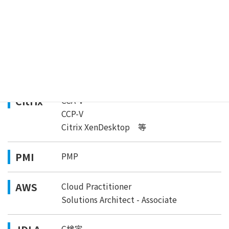
Network+
Server+
Linux+ 等
EXIN
ITIL® Foundation
ITIL® 2011 Foundation 等
Citrix
CCA-V
CCP-V
Citrix XenDesktop 等
PMI
PMP
AWS
Cloud Practitioner
Solutions Architect - Associate
G検定