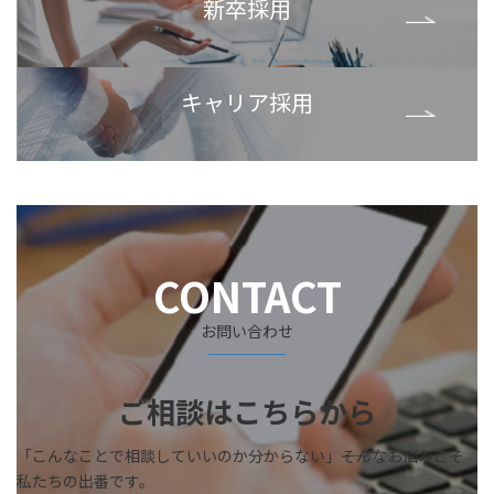
新卒採用
ラ
ム
リ
カ
ン
キャリア採用
ラ
ク
ム
リ
ン
ク
CONTACT
お問い合わせ
ご相談はこちらから
「こんなことで相談していいのか分からない」――そんなお悩みこそ
私たちの出番です。